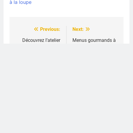
à la loupe
Previous:
Next:
Navigation
de
Découvrez l’atelier
Menus gourmands à
menu : une
moins de 15 € : nos
l’article
expérience culinaire
idées petit-budget
unique en 2025
pour bien manger en
2025
Related News
Découvrez les secrets du Big Mac menu :
composition et histoire
Julien
4 semaines ago
0