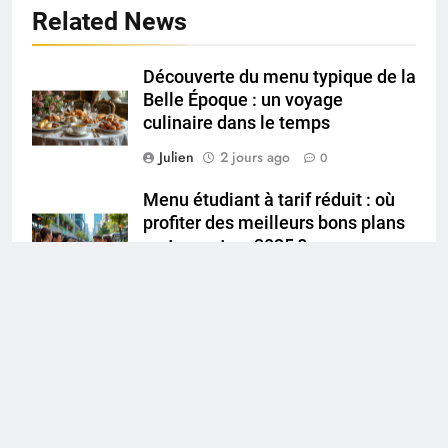
Related News
Découverte du menu typique de la
Belle Époque : un voyage
culinaire dans le temps
Julien
2 jours ago
0
Menu étudiant à tarif réduit : où
profiter des meilleurs bons plans
restaurant en 2025 ?
Julien
5 jours ago
0
Découvrez les tendances du
menu de restaurant en 2025
Julien
1 semaine ago
0
Menu anniversaire 2025 :
découvrez nos formules spéciales