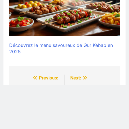
Découvrez le menu savoureux de Gur Kebab en
2025
Previous:
Next:
Navigation
de
Quel est le prix d’un
Menu de Noël 2025 :
menu à thème pour
quels sont les prix
l’article
une soirée au
moyens en France ?
restaurant en 2025 ?