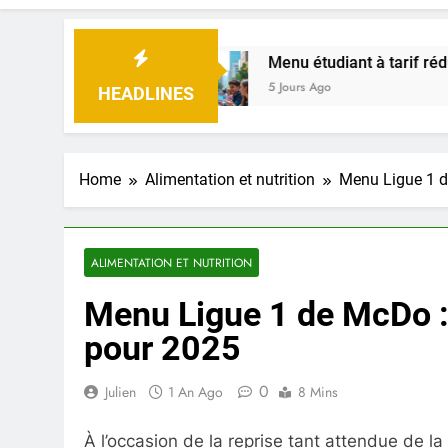
temps
Menu étudiant à tarif réduit : où profite
5 Jours Ago
HEADLINES
Home
Alimentation et nutrition
Menu Ligue 1 d
ALIMENTATION ET NUTRITION
Menu Ligue 1 de McDo :
pour 2025
0
Julien
1 An Ago
8 Mins
À l’occasion de la reprise tant attendue de la 