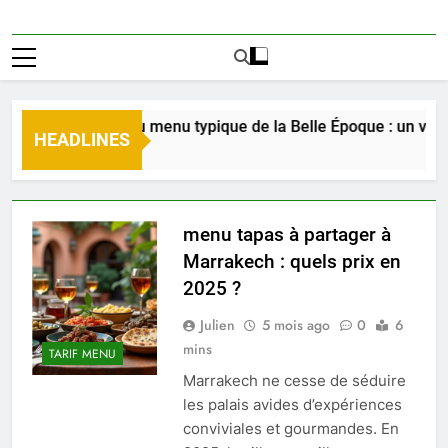
Découverte du menu typique de la Belle Époque : un voyag
HEADLINES
2 Jours Ago
menu tapas à partager à
Marrakech : quels prix en
2025 ?
Julien
5 mois ago
0
6
mins
TARIF MENU
Marrakech ne cesse de séduire
les palais avides d’expériences
conviviales et gourmandes. En