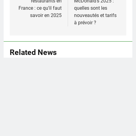
restaurants en
McDonald’s 2025 :
l’article
France : ce qu’il faut
quelles sont les
savoir en 2025
nouveautés et tarifs
à prévoir ?
Related News
Découvrez les secrets du Big Mac menu :
composition et histoire
Julien
1 mois ago
0
Découverte de la tour menu : un
voyage culinaire au cœur de la
gastronomie
Julien
2 mois ago
0