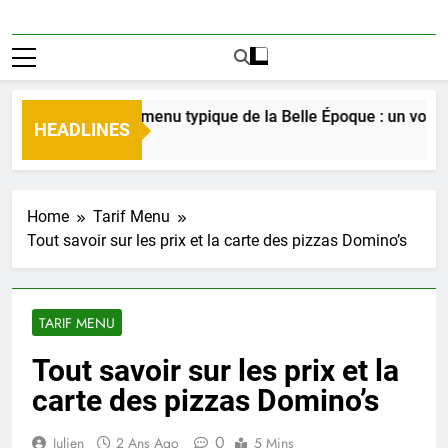
Découverte du menu typique de la Belle Époque : un voyage cu
HEADLINES
23 Heures Ago
Home
Tarif Menu
Tout savoir sur les prix et la carte des pizzas Domino’s
TARIF MENU
Tout savoir sur les prix et la
carte des pizzas Domino’s
0
Julien
2 Ans Ago
5 Mins