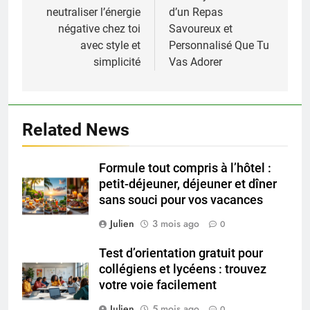
neutraliser l’énergie
d’un Repas
l’article
négative chez toi
Savoureux et
avec style et
Personnalisé Que Tu
simplicité
Vas Adorer
Related News
Formule tout compris à l’hôtel :
petit-déjeuner, déjeuner et dîner
sans souci pour vos vacances
Julien
3 mois ago
0
Test d’orientation gratuit pour
collégiens et lycéens : trouvez
votre voie facilement
Julien
5 mois ago
0