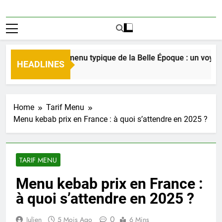
écouverte du menu typique de la Belle Époque : un voyage cul
HEADLINES
 Jours Ago
Home
Tarif Menu
Menu kebab prix en France : à quoi s’attendre en 2025 ?
TARIF MENU
Menu kebab prix en France :
à quoi s’attendre en 2025 ?
0
Julien
5 Mois Ago
6 Mins