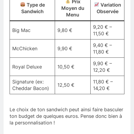
Prix
Type de
Variation
Moyen du
Sandwich
Observée
Menu
9,20 € –
Big Mac
9,80 €
11,50 €
9,40 € –
McChicken
9,90 €
11,80 €
9,90 € –
Royal Deluxe
10,50 €
12,20 €
Signature (ex:
11,80 € –
12,50 €
Cheddar Bacon)
14,20 €
Le choix de ton sandwich peut ainsi faire basculer
ton budget de quelques euros. Pense donc bien à
la personnalisation !