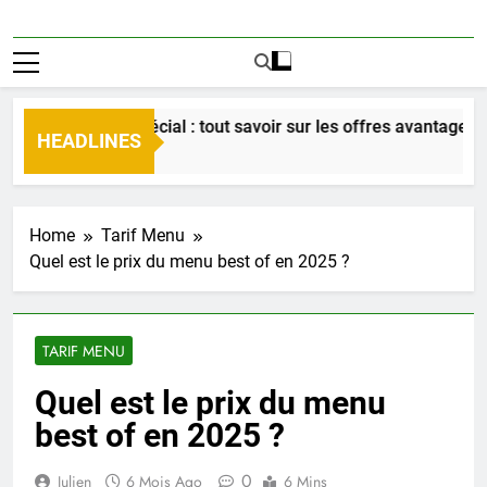
enior tarif spécial : tout savoir sur les offres avantageuses e
HEADLINES
 Ago
Home
Tarif Menu
Quel est le prix du menu best of en 2025 ?
TARIF MENU
Quel est le prix du menu
best of en 2025 ?
0
Julien
6 Mois Ago
6 Mins