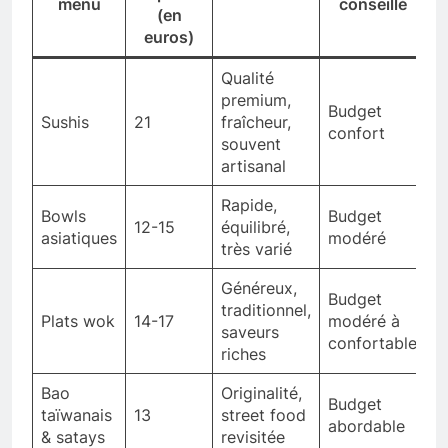
menu
conseillé
(en
euros)
Qualité
premium,
Budget
Sushis
21
fraîcheur,
confort
souvent
artisanal
Rapide,
Bowls
Budget
12-15
équilibré,
asiatiques
modéré
très varié
Généreux,
Budget
traditionnel,
Plats wok
14-17
modéré à
saveurs
confortable
riches
Bao
Originalité,
Budget
taïwanais
13
street food
abordable
& satays
revisitée