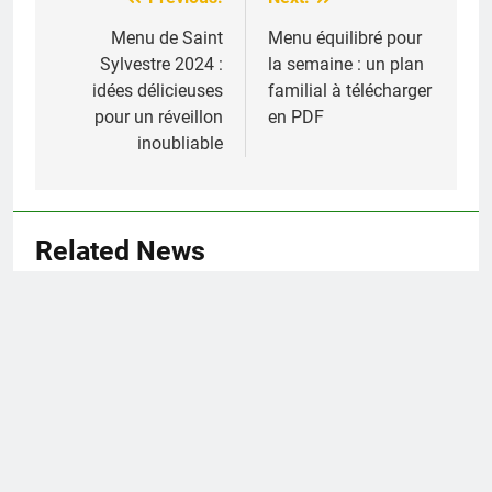
Navigation
de
Menu de Saint
Menu équilibré pour
Sylvestre 2024 :
la semaine : un plan
l’article
idées délicieuses
familial à télécharger
pour un réveillon
en PDF
inoubliable
Related News
Découverte du menu typique de la
Belle Époque : un voyage
culinaire dans le temps
Julien
4 jours ago
0
Menu étudiant à tarif réduit : où
profiter des meilleurs bons plans