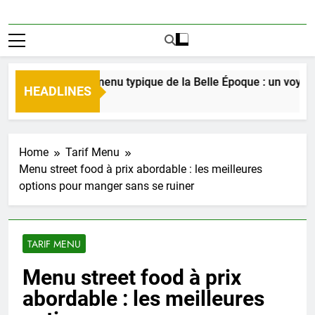
Découverte du menu typique de la Belle Époque : un voyage cul
HEADLINES
 Jours Ago
Home
Tarif Menu
Menu street food à prix abordable : les meilleures
options pour manger sans se ruiner
TARIF MENU
Menu street food à prix
abordable : les meilleures