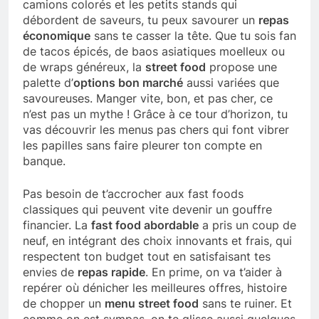
camions colorés et les petits stands qui
débordent de saveurs, tu peux savourer un
repas
économique
sans te casser la tête. Que tu sois fan
de tacos épicés, de baos asiatiques moelleux ou
de wraps généreux, la
street food
propose une
palette d’
options bon marché
aussi variées que
savoureuses. Manger vite, bon, et pas cher, ce
n’est pas un mythe ! Grâce à ce tour d’horizon, tu
vas découvrir les menus pas chers qui font vibrer
les papilles sans faire pleurer ton compte en
banque.
Pas besoin de t’accrocher aux fast foods
classiques qui peuvent vite devenir un gouffre
financier. La
fast food abordable
a pris un coup de
neuf, en intégrant des choix innovants et frais, qui
respectent ton budget tout en satisfaisant tes
envies de
repas rapide
. En prime, on va t’aider à
repérer où dénicher les meilleures offres, histoire
de chopper un
menu street food
sans te ruiner. Et
comme on est sympas, on te glisse aussi quelques